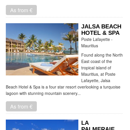
As from €
JALSA BEACH
HOTEL & SPA
Poste Lafayette -
Mauritius
Found along the North
East coast of the
tropical island of
Mauritius, at Poste
Lafayette, Jalsa
Beach Hotel & Spa is a four star resort overlooking a turquoise
lagoon with stunning mountain scenery...
As from €
LA
PALMERAIE