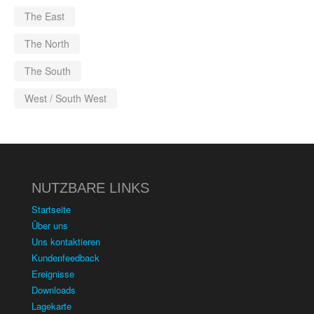
The East
The North
The South
West / South West
NUTZBARE LINKS
Startseite
Über uns
Uns kontaktieren
Kundenfeedback
Ereignisse
Downloads
Lagekarte