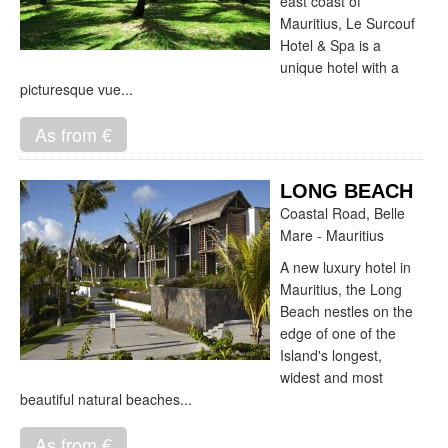
east coast of
Mauritius, Le Surcouf
Hotel & Spa is a
unique hotel with a
picturesque vue...
As from €
LONG BEACH
Coastal Road, Belle
Mare - Mauritius
A new luxury hotel in
Mauritius, the Long
Beach nestles on the
edge of one of the
Island's longest,
widest and most
beautiful natural beaches...
As from €