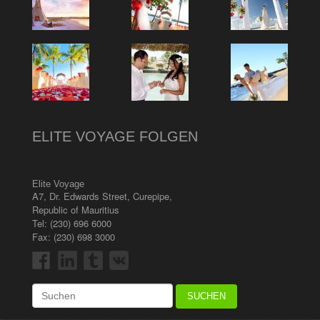
ELITE VOYAGE FOLGEN
Elite Voyage
A7, Dr. Edwards Street
,
Curepipe
,
Republic of Mauritius
Tel:
(230) 696 6000
Fax: (230) 698 3000