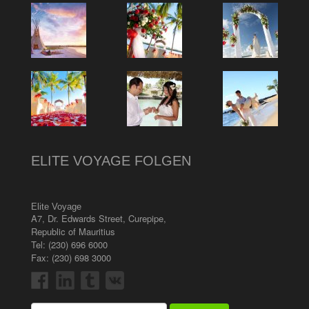
ELITE VOYAGE FOLGEN
Elite Voyage
A7, Dr. Edwards Street
,
Curepipe
,
Republic of Mauritius
Tel:
(230) 696 6000
Fax: (230) 698 3000