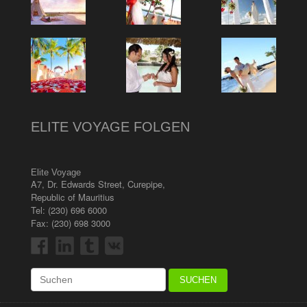
ELITE VOYAGE FOLGEN
Elite Voyage
A7, Dr. Edwards Street
,
Curepipe
,
Republic of Mauritius
Tel:
(230) 696 6000
Fax: (230) 698 3000