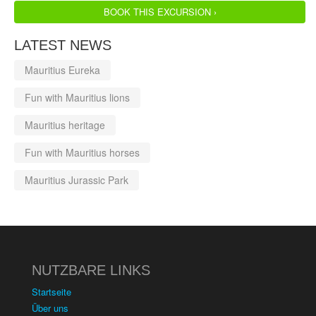
BOOK THIS EXCURSION ›
LATEST NEWS
Mauritius Eureka
Fun with Mauritius lions
Mauritius heritage
Fun with Mauritius horses
Mauritius Jurassic Park
NUTZBARE LINKS
Startseite
Über uns