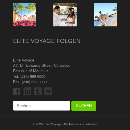
ELITE VOYAGE FOLGEN
Elite Voyage
A7, Dr. Edwards Street
,
Curepipe
,
Republic of Mauritius
Tel:
(230) 696 6000
Fax: (230) 698 3000
© 2026, Elite Voyage. Alle Rechte vorbehalten.