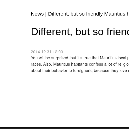
News
|
Different, but so friendly Mauritius 
Different, but so frie
2014.12.31 12:00
You will be surprised, but it’s true that Mauritius loc
races. Also, Mauritius habitants confess a lot of reli
about their behavior to foreigners, because they lov